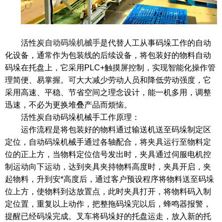
活性炭
自动码垛机械手
是代替人工从事码垛工作的自动
化设备，通常作为包装线的后续设备，将包装好的物料自动
码垛在托盘上，它采用
PLC+触摸屏控制，实现智能化操作管
理简便、易掌握。可大大减少劳动人员和降低劳动强度，它
采用高速、平稳、节省空间之理念设计，能一机多用，调整
迅速，不必为更换堆叠产品而烦恼。
活性炭自动码垛机械手工作原理：
运作流程是将包装好的物料通过输送机送至码垛制定区
定位，自动码垛机械手
通过各轴配合，将夹具运行至物料定
位的正上方，当物料定位信号发出时，夹具通过伺服电机控
制运动向下运动，达到夹具夹持物料高度时，夹具开启，夹
起物料，升到安
*高度后，通过客户预设程序将物料送至码垛
位上方，使物料到达放置点，此时夹具打开，将物料码入制
定位置，重复以上动作，把整拖码垛完以后，蜂鸣器报警，
提醒已经码垛完成。叉车将码垛好的托盘运走，放入新的托