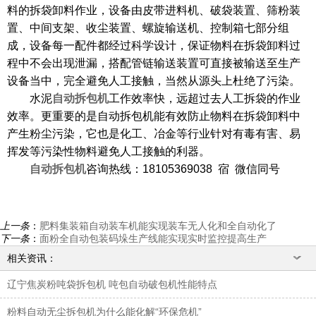
料的拆袋卸料作业，设备由皮带进料机、破袋装置、筛粉装
置、中间支架、收尘装置、螺旋输送机、控制箱七部分组
成，设备每一配件都经过科学设计，保证物料在拆袋卸料过
程中不会出现泄漏，搭配管链输送装置可直接被输送至生产
设备当中，完全避免人工接触，当然从源头上杜绝了污染。
水泥
自动拆包机
工作效率快，远超过去人工拆袋的作业
效率。更重要的是自动拆包机能有效防止物料在拆袋卸料中
产生粉尘污染，它也是化工、冶金等行业针对有毒有害、易
挥发等污染性物料避免人工接触的利器。
自动拆包机
咨询热线：
18105369038 宿 微信同号
上一条
：
肥料集装箱自动装车机能实现装车无人化和全自动化了
下一条
：
面粉全自动包装码垛生产线能实现实时监控提高生产
相关资讯：
辽宁焦炭粉吨袋拆包机 吨包自动破包机性能特点
粉料自动无尘拆包机为什么能化解“环保危机”