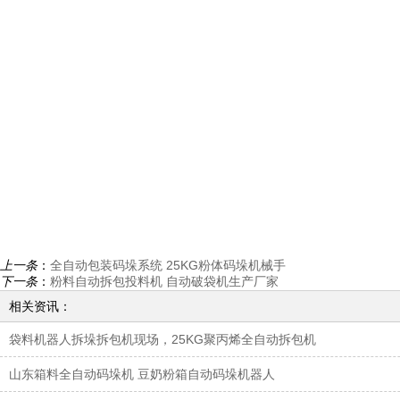
上一条
：
全自动包装码垛系统 25KG粉体码垛机械手
下一条
：
粉料自动拆包投料机 自动破袋机生产厂家
相关资讯：
袋料机器人拆垛拆包机现场，25KG聚丙烯全自动拆包机
山东箱料全自动码垛机 豆奶粉箱自动码垛机器人